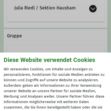
Julia Riedl / Sektion Hausham
08028 1229
Gruppe
Seniorengruppe
Diese Website verwendet Cookies
Wir verwenden Cookies, um Inhalte und Anzeigen zu
personalisieren, Funktionen für soziale Medien anbieten zu
Die Oberlandler
können und Zugriffe auf unsere Website zu analysieren.
Besonders klimafreundliche Touren
Außerdem geben wir Informationen zu Ihrer Verwendung
Senioren
unserer Website an unsere Partner für soziale Medien,
Werbung und Analysen weiter. Unsere Partner führen diese
Klima- und Naturschutz liegt uns am
Informationen möglicherweise mit weiteren Daten
Was sind die Oberlandler?
zusammen, die Sie ihnen bereitgestellt haben oder die sie
Herzen. Deshalb lorem ipsum dolor sit