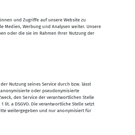
önnen und Zugriffe auf unsere Website zu
ale Medien, Werbung und Analysen weiter. Unsere
ben oder die sie im Rahmen Ihrer Nutzung der
 der Nutzung seines Service durch bzw. lässt
n anonymisierte oder pseudonymisierte
Sektion Miesbach des
Zweck, den Service der verantwortlichen Stelle
Deutschen Alpenvereins e.V.
1 lit. a DSGVO. Die verantwortliche Stelle setzt
ritte weitergegeben und nur anonymisiert für
Rosenheimer Straße 7
83714 Miesbach
Telefon +4980259269523