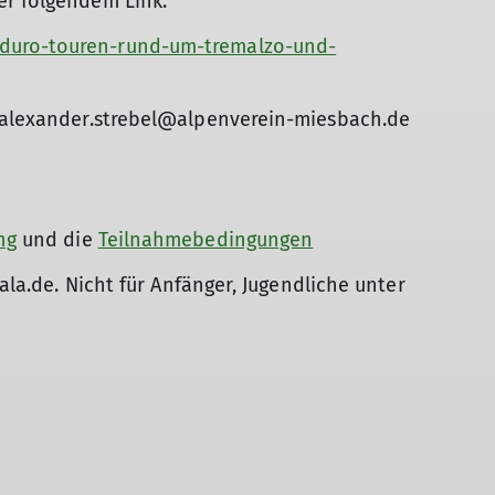
er folgendem Link:
duro-touren-rund-um-tremalzo-und-
: alexander.strebel@alpenverein-miesbach.de
© DAV
ng
und die
Teilnahmebedingungen
kala.de. Nicht für Anfänger, Jugendliche unter