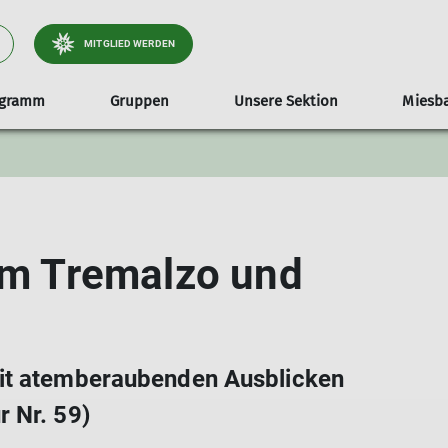
MITGLIED WERDEN
ogramm
Gruppen
Unsere Sektion
Miesba
Sektionsheft
Tourenleiter
Tourenleiter
150er Jubiläum
Jugendgruppe
Downloads
Historie
 um Tremalzo und
mit atemberaubenden Ausblicken
 Nr. 59)