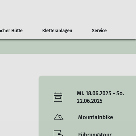
cher Hütte
Kletteranlagen
Service
Newsletter
Infos & Anmeldung
Seniorengruppe
Nützliche Links
Kontakt
Teilnahmebedingungen
Ausrüstungsliste
Schwierigkeitsbewertung
Mi. 18.06.2025 - So.
22.06.2025
Mountainbike
Führungstour