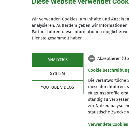
Diese Website verwendet Cook
Wir verwenden Cookies, um Inhalte und Anzeigen 
analysieren. Außerdem geben wir Informationen 
Maximale Teilnehmeranzahl
Partner führen diese Informationen möglicherwei
Dienste gesammelt haben.
Akzeptieren (Üb
ANALYTICS
Cookie Beschreibun
SYSTEM
Die verantwortliche 
diese durchführen, s
YOUTUBE VIDEOS
Nutzungsprofile erste
Links
Unse
ständig zu verbessern
zur Nutzeranalyse ei
Sektion Bergbund Hausham
Unser P
statistische Zwecke v
Sektion Leitzachtal
Unsere 
Sektion Schliersee
Mitglied
Verwendete Cookies