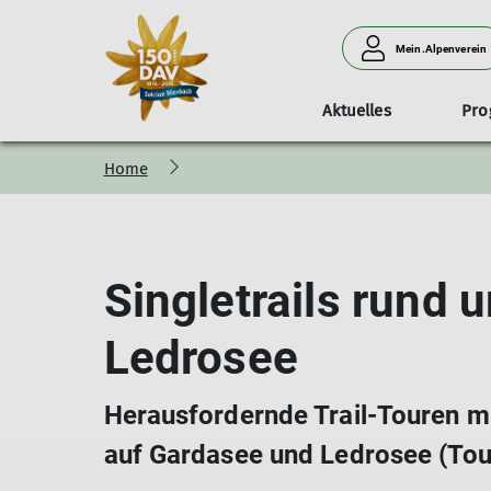
Mein.Alpenverein
Aktuelles
Pr
Home
Mitgliedschaft
Vorstand und Aktive
Jahresprogramm
Familiengruppe
Klima
Versicherungsschutz
Tourenübersicht
Vergünstigungen
Kursübersicht
Singletrails rund
Digitaler Ausweis
Veranstaltungen
Ledrosee
Herausfordernde Trail-Touren 
auf Gardasee und Ledrosee (Tour