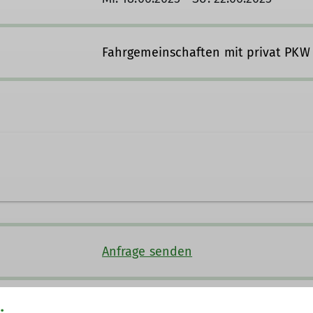
Fahrgemeinschaften mit privat PKW
rein-miesbach.de
Anfrage senden
Sektionsmitglied: 100 €