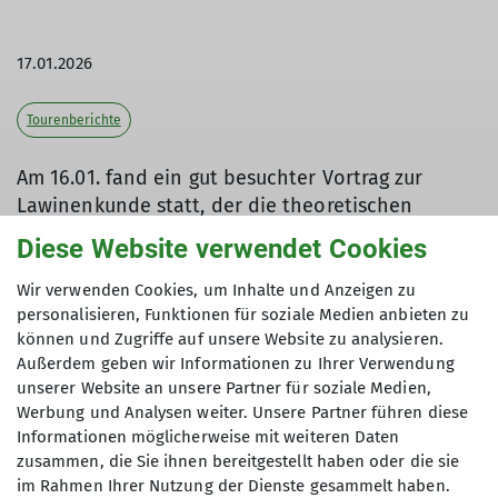
17.01.2026
Tourenberichte
Am 16.01. fand ein gut besuchter Vortrag zur
Lawinenkunde statt, der die theoretischen
Grundlagen für sicheres Verhalten im
Diese Website verwendet Cookies
winterlichen Gebirge vermittelte. Am 17.01. folgte
der LVS-Kurs bei bestem Wetter im Gelände
Wir verwenden Cookies, um Inhalte und Anzeigen zu
hinter der Untere Firstalm.
personalisieren, Funktionen für soziale Medien anbieten zu
können und Zugriffe auf unsere Website zu analysieren.
Beide Veranstaltungen waren sehr gut besucht. Im
Außerdem geben wir Informationen zu Ihrer Verwendung
LVS-Kurs wurde intensiv praktisch gearbeitet: Vom
unserer Website an unsere Partner für soziale Medien,
Werbung und Analysen weiter. Unsere Partner führen diese
strukturierten Suchablauf über Sondieren bis zur
Informationen möglicherweise mit weiteren Daten
Schaufeltechnik. In den realistischen Szenarien
zusammen, die Sie ihnen bereitgestellt haben oder die sie
war deutlich ernsthafter Stress zu spüren – genau
im Rahmen Ihrer Nutzung der Dienste gesammelt haben.