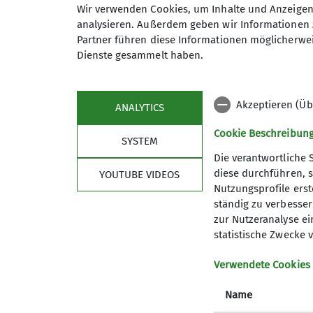
Wir verwenden Cookies, um Inhalte und Anzeigen 
Klettertechniken.
analysieren. Außerdem geben wir Informationen 
Partner führen diese Informationen möglicherwei
Mit der bestandenen Ausbildung erweitert 
Dienste gesammelt haben.
Touren und Ausbildungseinheiten mit. Ein 
Akzeptieren (Üb
ANALYTICS
Cookie Beschreibun
SYSTEM
Die verantwortliche 
diese durchführen, s
YOUTUBE VIDEOS
Nutzungsprofile erste
ständig zu verbessern
zur Nutzeranalyse ei
statistische Zwecke v
Verwendete Cookies
Name