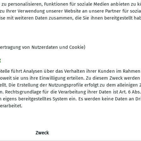
zu personalisieren, Funktionen für soziale Medien anbieten zu k
zu Ihrer Verwendung unserer Website an unsere Partner für sozi
se mit weiteren Daten zusammen, die Sie ihnen bereitgestellt ha
Simon seine Qualifikation im alpinen Klettern und bri
starkes Engagement für den Bergsport und eine tolle 
ertragung von Nutzerdaten und Cookie)
g
Stelle führt Analysen über das Verhalten ihrer Kunden im Rahmen
oweit sie uns ihre Einwilligung erteilen. Zu diesem Zweck werde
llt. Die Erstellung der Nutzungsprofile erfolgt zu dem alleinigen 
. Rechtsgrundlage für die Verarbeitung ihrer Daten ist Art. 6 Abs. 
n eigens bereitgestelltes System ein. Es werden keine Daten an D
erarbeitet.
Zweck