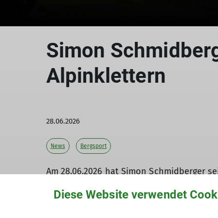
Simon Schmidberg
Alpinklettern
28.06.2026
News
Bergsport
Am 28.06.2026 hat Simon Schmidberger sei
zu dieser starken Leistung!
Diese Website verwendet Cook
Stationiert war die Ausbildungsgruppe in
den Falzarego-Pass – ideale Gebiete für a