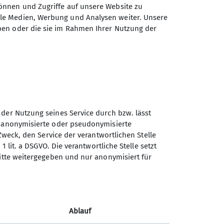
önnen und Zugriffe auf unsere Website zu
ale Medien, Werbung und Analysen weiter. Unsere
ben oder die sie im Rahmen Ihrer Nutzung der
ngt wertvolle Erfahrung für künftige
Bereicherung für unsere Sektion.
 der Nutzung seines Service durch bzw. lässt
n anonymisierte oder pseudonymisierte
Zweck, den Service der verantwortlichen Stelle
1 lit. a DSGVO. Die verantwortliche Stelle setzt
ritte weitergegeben und nur anonymisiert für
Ablauf