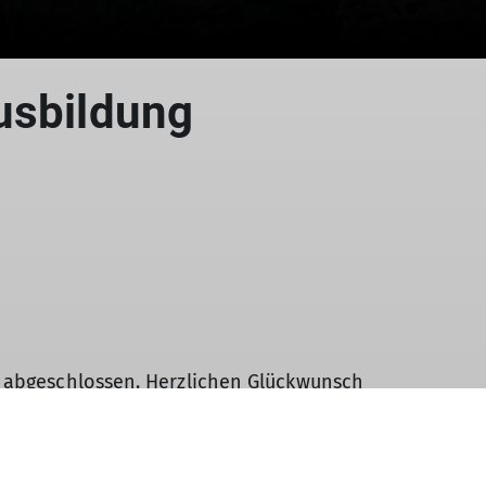
usbildung
h abgeschlossen. Herzlichen Glückwunsch
chlich an den Sella-Türmen sowie rund um
cheren Umgang mit alpinen