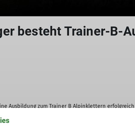
er besteht Trainer-B-A
© DAV
ne Ausbildung zum Trainer B Alpinklettern erfolgreic
ies
 Calfosco in den Dolomiten. Geklettert wurde hauptsä
lpine Mehrseillängen, Orientierung im Fels und den si